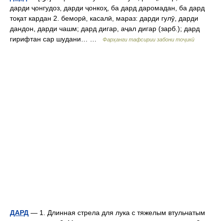
дарди ҷонгудоз, дарди ҷонкоҳ, ба дард даромадан, ба дард
тоқат кардан 2. беморӣ, касалӣ, мараз: дарди гулӯ, дарди
дандон, дарди чашм; дард дигар, аҷал дигар (зарб.); дард
гирифтан сар шудани… …
Фарҳанги тафсирии забони тоҷикӣ
ДАРД
— 1. Длинная стрела для лука с тяжелым втульчатым