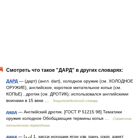
Смотреть что такое "ДАРД" в других словарях:
ДАРД
— (дарт) (англ. dart), холодное оружие (см. ХОЛОДНОЕ
ОРУЖИЕ), английское, короткое метательное копье (см.
КОПЬЕ) , дротик (см. ДРОТИК); использовался английскими
воинами в 15 веке …
Энциклопедический словарь
дард
— Английский дротик. [ГОСТ Р 51215 98] Тематики
оружие холодное Обобщающие термины копья …
Справочник
технического переводчика
дард
— [درد] 1. ҳисси нохушии ягон узв, ранҷ, озор, азият: