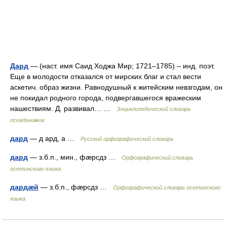
Дард
— (наст. имя Саид Ходжа Мир; 1721–1785) – инд. поэт.
Еще в молодости отказался от мирских благ и стал вести
аскетич. образ жизни. Равнодушный к житейским невзгодам, он
не покидал родного города, подвергавшегося вражеским
нашествиям. Д. развивал… …
Энциклопедический словарь
псевдонимов
дард
— д ард, а …
Русский орфографический словарь
дард
— з.б.п., мин., фæрсдз …
Орфографический словарь
осетинского языка
дардæй
— з.б.п., фæрсдз …
Орфографический словарь осетинского
языка